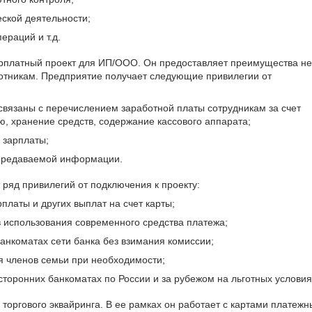
ской деятельности;
ераций и т.д.
арплатный проект для ИП/ООО. Он предоставляет преимущества не
ботникам. Предприятие получает следующие привилегии от
связаны с перечислением заработной платы сотрудникам за счет
, хранение средств, содержание кассового аппарата;
 зарплаты;
ередаваемой информации.
ряд привилегий от подключения к проекту:
латы и других выплат на счет карты;
 использования современного средства платежа;
анкоматах сети банка без взимания комиссии;
я членов семьи при необходимости;
сторонних банкоматах по России и за рубежом на льготных условия
 торгового эквайринга. В ее рамках он работает с картами платежн