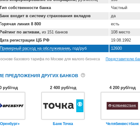
Тип собственности банка
Частный
Банк входит в систему страхования вкладов
да
Горячая линия 8 800
есть
Рейтинг по активам,
из 151 банков
108 место
Дата регистрации ЦБ РФ
19.08.1992
Примерный расход на обслуживание
,
год/руб
12600
 основе базового тарифа по Москве для малого бизнеса
Представителю ба
Е ПРЕДЛОЖЕНИЯ ДРУГИХ БАНКОВ
0 руб/год
2 400 руб/год
4 200 руб/год
«Оренбург»
Банк Точка
Челябинвестбанк