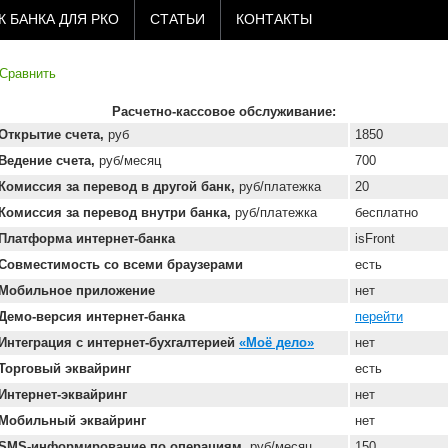
 БАНКА ДЛЯ РКО
СТАТЬИ
КОНТАКТЫ
Сравнить
Расчетно-кассовое обслуживание:
Открытие счета,
руб
1850
Ведение счета,
руб/месяц
700
Комиссия за перевод в другой банк,
руб/платежка
20
Комиссия за перевод внутри банка,
руб/платежка
бесплатно
Платформа интернет-банка
isFront
Совместимость со всеми браузерами
есть
Мобильное приложение
нет
Демо-версия интернет-банка
перейти
Интеграция с интернет-бухгалтерией
«Моё дело»
нет
Торговый эквайринг
есть
Интернет-эквайринг
нет
Мобильный эквайринг
нет
SMS-информирование по операциям,
руб/месяц
150