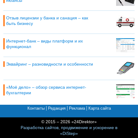
нюансы
Отзыв лицензии у банка и санация – как
быть бизнесу
Интернет-банк – виды платформ и их
функционал
Эквайринг – разновидности и особенности
«Моё дело» – обзор сервиса интернет-
бухгалтерии
Контакты
Редакция
Реклама
Карта сайта
© 2015 – 2026 «24Direktor»
Разработка сайтов, продвижение и ускорение в
«DiStep»