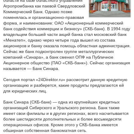
области на базе областного управления
Агропромбанка как паевой Свердловский
Коммерческий Банк. Однако позже
поменялась и организационно-правовая
форма, и наименование: ОАО «Акционерный коммерческий
банк содействия коммерции и бизнесу» (СКБ-банк). В 1994 году
владельцем большей части акций банка стал московский банк
«Менатеп», однако через четыре года вышел из состава
акционеров и банку оказала помощь областная администрация.
Сейчас же банк подконтролен группе металлургических
компаний «Синара», а банк сменил ОПФ на Публичное
Акционерное общество (ПАО «СКБ-банк»). Сейчас организация
называется — Банк Синара.
Сегодня портал «24Direktor.ru» рассмотрит данную кредитную
организацию и разберется, какие продукты предлагаются ей
для юридических лиц.
Банк Синара (СКБ-банк) — одна из крупнейших кредитных
организаций Сибирского и Уральского региона. Банк также
имеет свои филиалы и в других регионах, всего насчитывается
более шестидесяти дополнительных и более восьмидесяти
операционных офисов. Кроме этого у СКБ-банка имеется
обширная собственная банкоматная сеть.