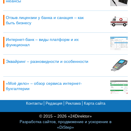
нюансы
Отзыв лицензии у банка и санация – как
быть бизнесу
Интернет-банк – виды платформ и их
функционал
Эквайринг – разновидности и особенности
«Моё дело» – обзор сервиса интернет-
бухгалтерии
Контакты
Редакция
Реклама
Карта сайта
© 2015 – 2026 «24Direktor»
Разработка сайтов, продвижение и ускорение в
«DiStep»