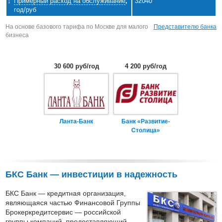
Примерный расход на обслуживание
,
32040
год/руб
На основе базового тарифа по Москве для малого
Представителю банка
бизнеса
30 600 руб/год
4 200 руб/год
Ланта-Банк
Банк «Развитие-
Столица»
БКС Банк — инвестиции в надежность
БКС Банк — кредитная организация,
являющаяся частью Финансовой Группы
Брокеркредитсервис — российской
группы компаний, предоставляющий