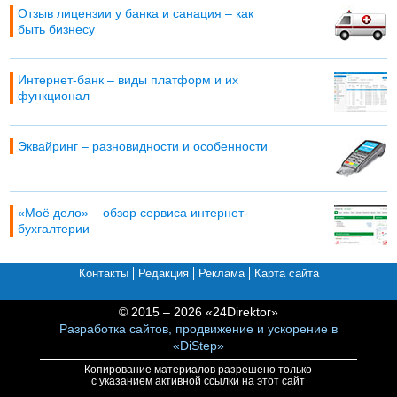
Отзыв лицензии у банка и санация – как
быть бизнесу
Интернет-банк – виды платформ и их
функционал
Эквайринг – разновидности и особенности
«Моё дело» – обзор сервиса интернет-
бухгалтерии
Контакты
Редакция
Реклама
Карта сайта
© 2015 – 2026 «24Direktor»
Разработка сайтов, продвижение и ускорение в
«DiStep»
Копирование материалов разрешено только
с указанием активной ссылки на этот сайт