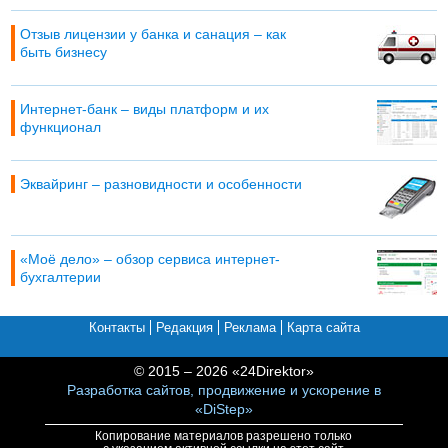
Отзыв лицензии у банка и санация – как
быть бизнесу
Интернет-банк – виды платформ и их
функционал
Эквайринг – разновидности и особенности
«Моё дело» – обзор сервиса интернет-
бухгалтерии
Контакты
Редакция
Реклама
Карта сайта
© 2015 – 2026 «24Direktor»
Разработка сайтов, продвижение и ускорение в
«DiStep»
Копирование материалов разрешено только