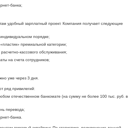
рнет-банка;
нтам удобный зарплатный проект. Компания получает следующие
 индивидуальном порядке;
 «пластик» премиальной категории;
 расчетно-кассового обслуживания;
аты на счета сотрудников;
но уже через 3 дня.
ют ряд привилегий:
юбом отечественном банкомате (на сумму не более 100 тыс. руб. в
ень перевода;
рнет-банка.
иентам торговый эквайринг. По статистике, подключение данной