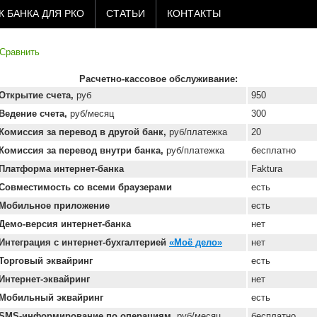
 БАНКА ДЛЯ РКО
СТАТЬИ
КОНТАКТЫ
Сравнить
Расчетно-кассовое обслуживание:
Открытие счета,
руб
950
Ведение счета,
руб/месяц
300
Комиссия за перевод в другой банк,
руб/платежка
20
Комиссия за перевод внутри банка,
руб/платежка
бесплатно
Платформа интернет-банка
Faktura
Совместимость со всеми браузерами
есть
Мобильное приложение
есть
Демо-версия интернет-банка
нет
Интеграция с интернет-бухгалтерией
«Моё дело»
нет
Торговый эквайринг
есть
Интернет-эквайринг
нет
Мобильный эквайринг
есть
SMS-информирование по операциям,
руб/месяц
бесплатно