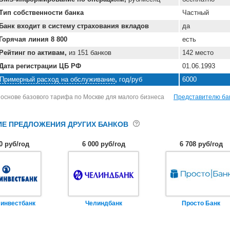
Тип собственности банка
Частный
Банк входит в систему страхования вкладов
да
Горячая линия 8 800
есть
Рейтинг по активам,
из 151 банков
142 место
Дата регистрации ЦБ РФ
01.06.1993
Примерный расход на обслуживание
,
год/руб
6000
 основе базового тарифа по Москве для малого бизнеса
Представителю ба
Е ПРЕДЛОЖЕНИЯ ДРУГИХ БАНКОВ
0 руб/год
6 000 руб/год
6 708 руб/год
инвестбанк
Челиндбанк
Просто Банк